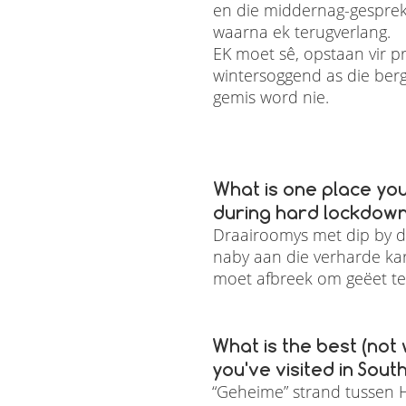
en die middernag-gesprekke
waarna ek terugverlang.
EK moet sê, opstaan vir p
wintersoggend as die bergp
gemis word nie.
What is one place you
during hard lockdow
Draairoomys met dip by d
naby aan die verharde kar
moet afbreek om geëet te 
What is the best (not
you've visited in Sout
“Geheime” strand tussen 