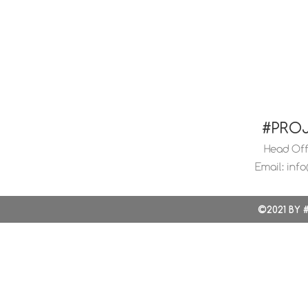
#PRO
Head Offi
Email:
info
©2021 BY